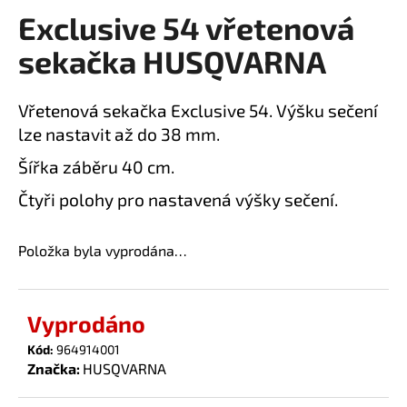
Exclusive 54 vřetenová
a
produktu
je
j
sekačka HUSQVARNA
0,0
í
z
t
5
Vřetenová sekačka Exclusive 54. Výšku sečení
?
hvězdiček.
lze nastavit až do 38 mm.
Šířka záběru 40 cm.
Čtyři polohy pro nastavená výšky sečení.
HLEDAT
Položka byla vyprodána…
D
o
Vyprodáno
p
Kód:
964914001
o
Značka:
HUSQVARNA
r
u