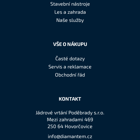
a
Stavební nástroje
t
Les a zahrada
í
Naše služby
VŠE O NÁKUPU
Časté dotazy
Servis a reklamace
Obchodní řád
KONTAKT
Jádrové vrtání Poděbrady s.r.o.
Mezi zahradami 469
250 64 Hovorčovice
info@diamantem.cz