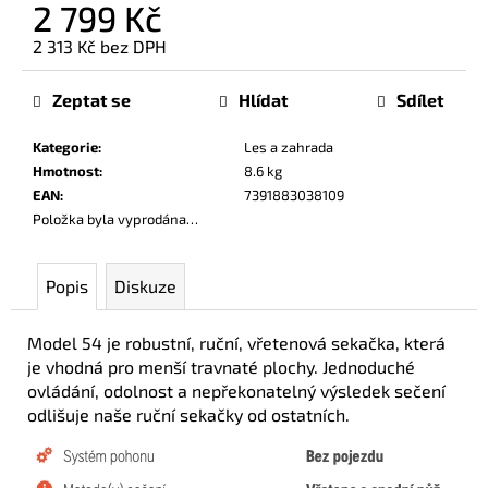
2 799 Kč
č
u
2 313 Kč bez DPH
j
Měrná
e
cena:
Zeptat se
Hlídat
Sdílet
m
e
Kategorie
:
Les a zahrada
Hmotnost
:
8.6 kg
EAN
:
7391883038109
Položka byla vyprodána…
Popis
Diskuze
Model 54 je robustní, ruční, vřetenová sekačka, která
je vhodná pro menší travnaté plochy. Jednoduché
ovládání, odolnost a nepřekonatelný výsledek sečení
odlišuje naše ruční sekačky od ostatních.