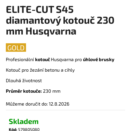
ELITE-CUT S45
a
produktu
je
j
diamantový kotouč 230
0,0
í
z
mm Husqvarna
t
5
?
hvězdiček.
GOLD
Profesionální
kotouč
Husqvarna
pro
úhlové brusky
HLEDAT
Kotouč pro žezání betonu a cihly
Dlouhá životnost
Průměr kotouče:
230 mm
D
o
Můžeme doručit do:
12.8.2026
p
o
Skladem
r
u
Kód:
579805080