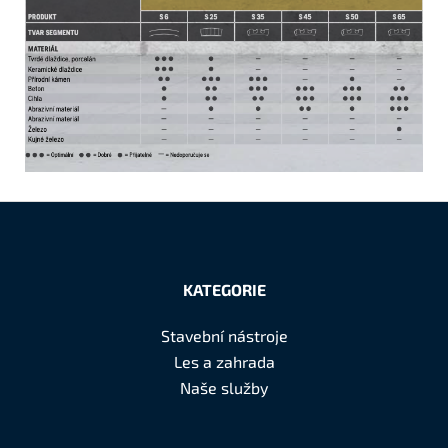
Z
á
KATEGORIE
p
a
Stavební nástroje
t
Les a zahrada
í
Naše služby