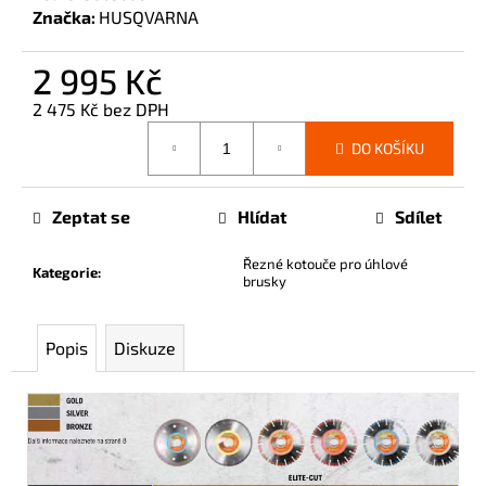
č
Značka:
HUSQVARNA
u
j
2 995 Kč
e
m
2 475 Kč bez DPH
e
Měrná
DO KOŠÍKU
cena:
Zeptat se
Hlídat
Sdílet
Řezné kotouče pro úhlové
Kategorie
:
brusky
Popis
Diskuze