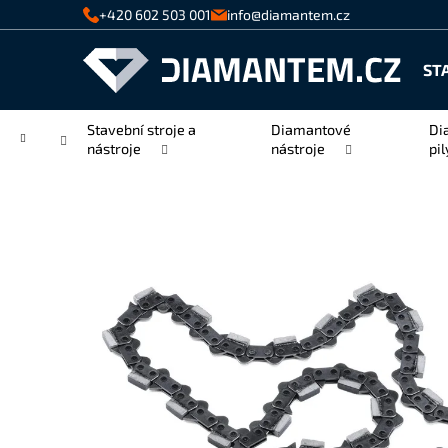
K
Přejít
+420 602 503 001
info@diamantem.cz
na
o
Zpět
Zpět
obsah
š
ST
do
do
í
k
obchodu
obchodu
Stavební stroje a
Diamantové
Di
Domů
nástroje
nástroje
pil