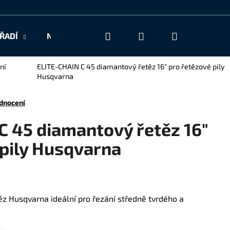
Hledat
Přihlášení
Nákupní
ŘADÍ
NAŠE SLUŽBY
KONTAKT
košík
ní
ELITE-CHAIN C 45 diamantový řetěz 16" pro řetězové pily
Husqvarna
dnocení
C 45 diamantový řetěz 16"
 pily Husqvarna
ěz Husqvarna ideální pro řezání středně tvrdého a