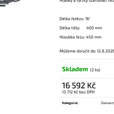
Hladký a rychlý startovací ře
Délka řetězu: 16"
Délka lišty: 400 mm
Hloubka řezu: 450 mm
Můžeme doručit do:
12.8.202
Skladem
(2 ks)
16 592 Kč
13 712 Kč bez DPH
Měrná
cena:
Kategorie
:
Diamanto