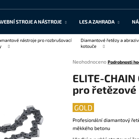
AVEBNÍ STROJE A NÁSTROJE
LES A ZAHRADA
NÁ
Co potřebujete najít?
amantové nástroje pro rozbrušovací
Diamantové řetězy a abraziv
y
kotouče
HLEDAT
Průměrné
Neohodnoceno
Podrobnosti ho
hodnocení
ELITE-CHAIN 
produktu
je
Doporučujeme
pro řetězové
0,0
z
5
GOLD
hvězdiček.
Profesionální diamantový řet
měkkého betonu