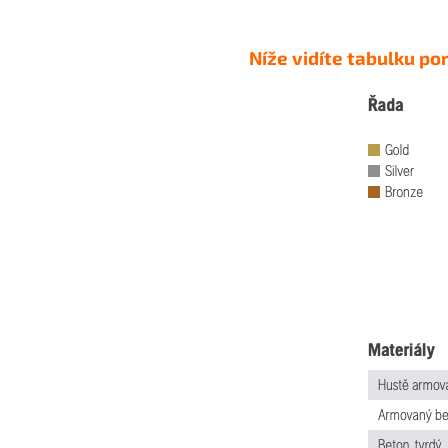
N
íže vidíte tabulku p