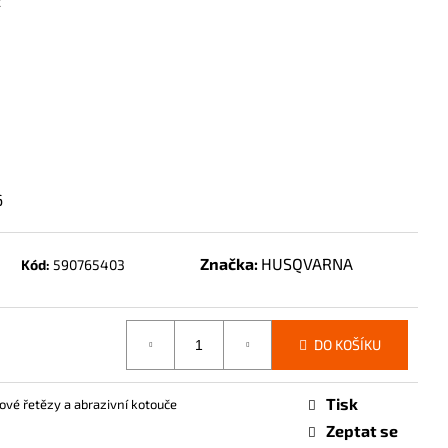
z
6
Značka:
HUSQVARNA
Kód:
590765403
DO KOŠÍKU
Tisk
vé řetězy a abrazivní kotouče
Zeptat se