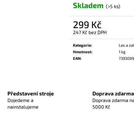
Skladem
(>5 ks)
299 Kč
247 Kč bez DPH
Měrná
cena:
Kategorie
:
Les a za
Hmotnost
:
1 kg
EAN
:
739308
Představení stroje
Doprava zdarma
Dojedeme a
Doprava zdarma n
nainstalujeme
5000 Kč