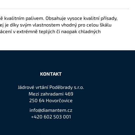
 kvalitním palivem. Obsahuje vysoce kvalitní přísady,
olej je díky svým vlastnostem vhodný pro celou škálu
kácení v extrémně teplých či naopak chladných
KONTAKT
Jádrové vrtání Poděbrady s.r.o.
Mezi zahradami 469
250 64 Hovorčovice
info@diamantem.cz
+420 602 503 001