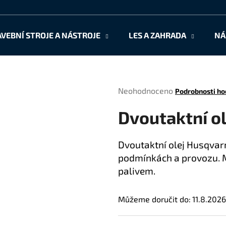
AVEBNÍ STROJE A NÁSTROJE
LES A ZAHRADA
NÁ
Co potřebujete najít?
Průměrné
Neohodnoceno
Podrobnosti ho
HLEDAT
hodnocení
Dvoutaktní ole
produktu
je
0,0
Doporučujeme
Dvoutaktní olej Husqvarn
z
podmínkách a provozu. 
5
hvězdiček.
palivem.
Můžeme doručit do:
11.8.2026