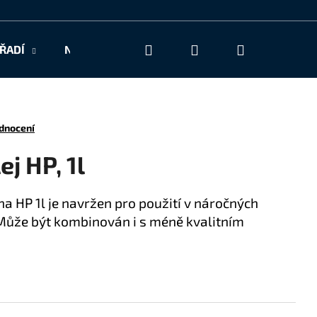
Hledat
Přihlášení
Nákupní
ŘADÍ
NAŠE SLUŽBY
KONTAKT
košík
dnocení
j HP, 1l
a HP 1l je navržen pro použití v náročných
Může být kombinován i s méně kvalitním