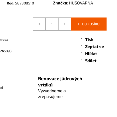
Značka:
HUSQVARNA
Kód:
587808510
DO KOŠÍKU
Tisk
hrada
Zeptat se
9245893
Hlídat
Sdílet
Renovace jádrových
vrtáků
ad
Vyzvedneme a
zrepasujeme