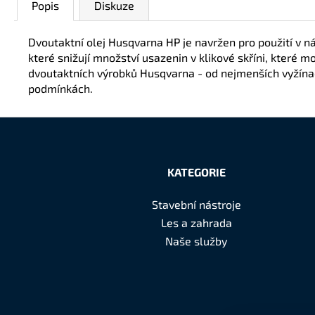
Popis
Diskuze
Dvoutaktní olej Husqvarna HP je navržen pro použití v 
které snižují množství usazenin v klikové skříni, které 
dvoutaktních výrobků Husqvarna - od nejmenších vyžínač
podmínkách.
Z
á
KATEGORIE
p
Stavební nástroje
a
Les a zahrada
t
Naše služby
í