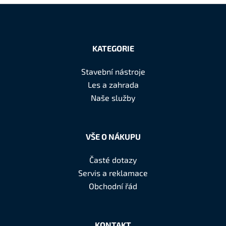
Z
á
KATEGORIE
p
a
Stavební nástroje
t
Les a zahrada
í
Naše služby
VŠE O NÁKUPU
Časté dotazy
Servis a reklamace
Obchodní řád
KONTAKT