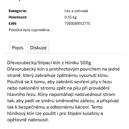
č
u
Kategorie
:
Les a zahrada
j
Hmotnost
:
0.55 kg
e
EAN
:
7393089112775
m
Položka byla vyprodána…
e
Popis
Diskuze
Dřevorubecký/štípací klín z hliníku 500g.
Dřevorubecký klín s protihrotovým povrchem na jedné
straně, který zabraňuje zpětnému vysunutí klínu.
Používá se k tomu, aby zabránil sevření pily v řezu
nebo naklonění stromu zpět na pilu při provádění
hlavního řezu. Klíny napomáhají nadzvednout strom
tak, aby padl ve směru směrového zářezu, a přispívají
tak k bezpečnému a odbornému kácení. Tento
hliníkový klín lze použít i pro štípání kulatiny a
opětovně nabrousit.