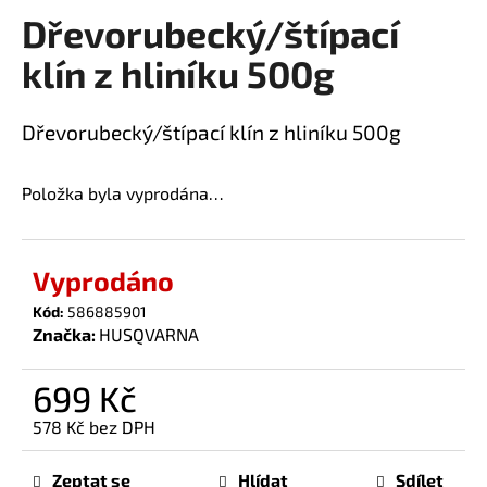
Dřevorubecký/štípací
a
produktu
je
j
klín z hliníku 500g
0,0
í
z
t
5
Dřevorubecký/štípací klín z hliníku 500g
?
hvězdiček.
Položka byla vyprodána…
HLEDAT
Vyprodáno
Kód:
586885901
Značka:
HUSQVARNA
D
o
699 Kč
p
o
578 Kč bez DPH
r
Měrná
u
cena:
Zeptat se
Hlídat
Sdílet