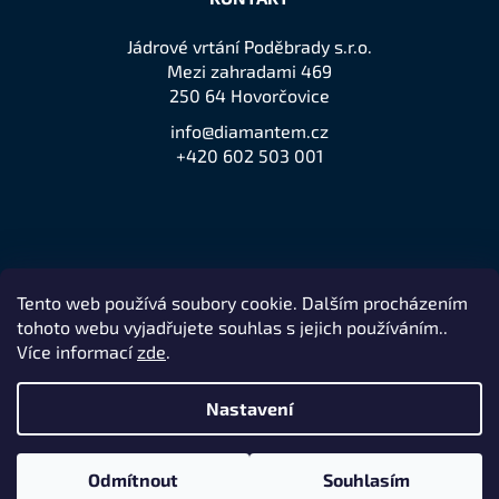
Jádrové vrtání Poděbrady s.r.o.
Mezi zahradami 469
250 64 Hovorčovice
info@diamantem.cz
+420 602 503 001
Tento web používá soubory cookie. Dalším procházením
Přijímáme online platby
tohoto webu vyjadřujete souhlas s jejich používáním..
Více informací
zde
.
Nastavení
Vytvořil Shoptet
Odmítnout
Souhlasím
Copyright 2026
jeden z největších prodejců značky Husqvarna
.