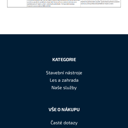
Z
á
KATEGORIE
p
a
Stavební nástroje
t
Les a zahrada
í
Naše služby
VŠE O NÁKUPU
Časté dotazy