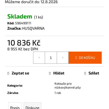
Můžeme doručit do:
12.8.2026
č
u
j
Skladem
(1 ks)
e
Kód:
596499111
m
Značka:
HUSQVARNA
e
10 836 Kč
8 955 Kč bez DPH
Měrná
DO KOŠÍKU
cena:
Zeptat se
Hlídat
Sdílet
Kotouče pro
Kategorie
:
nízkovýkonné pily
Záruka
:
1 rok
Popis
Diskuze