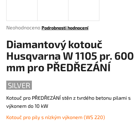
a
j
í
Průměrné
Neohodnoceno
Podrobnosti hodnocení
t
hodnocení
?
Diamantový kotouč
produktu
je
Husqvarna W 1105 pr. 600
0,0
z
mm pro PŘEDŘEZÁNÍ
5
HLEDAT
hvězdiček.
SILVER
Kotouč pro PŘEDŘEZÁNÍ
stěn z tvrdého betonu pilami s
D
výkonem do 10 kW
o
p
Kotouč pro pily s nízkým výkonem (WS 220)
o
r
u