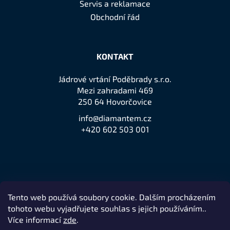
Servis a reklamace
Obchodní řád
KONTAKT
Jádrové vrtání Poděbrady s.r.o.
Mezi zahradami 469
250 64 Hovorčovice
info@diamantem.cz
+420 602 503 001
Tento web používá soubory cookie. Dalším procházením
Přijímáme online platby
tohoto webu vyjadřujete souhlas s jejich používáním..
Více informací
zde
.