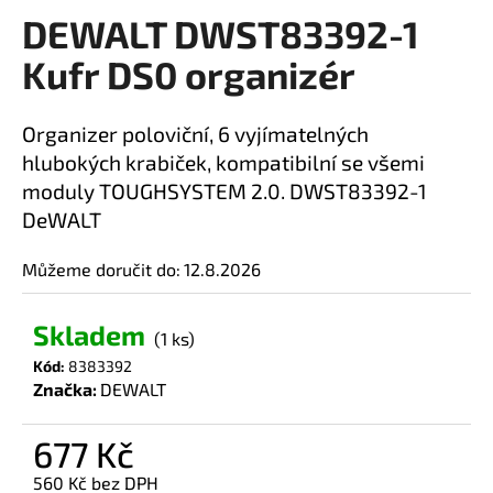
DEWALT DWST83392-1
a
produktu
je
j
Kufr DS0 organizér
0,0
í
z
t
5
Organizer poloviční, 6 vyjímatelných
?
hvězdiček.
hlubokých krabiček, kompatibilní se všemi
moduly TOUGHSYSTEM 2.0. DWST83392-1
DeWALT
HLEDAT
Můžeme doručit do:
12.8.2026
Skladem
(1 ks)
D
Kód:
8383392
o
Značka:
DEWALT
p
o
677 Kč
r
u
560 Kč bez DPH