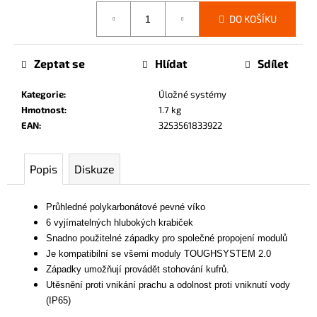
č
Měrná
DO KOŠÍKU
u
cena:
j
e
Zeptat se
Hlídat
Sdílet
m
e
Kategorie
:
Úložné systémy
Hmotnost
:
1.7 kg
EAN
:
3253561833922
Popis
Diskuze
Průhledné polykarbonátové pevné víko
6 vyjímatelných hlubokých krabiček
Snadno použitelné západky pro společné propojení modulů
Je kompatibilní se všemi moduly TOUGHSYSTEM 2.0
Západky umožňují provádět stohování kufrů.
Utěsnění proti vnikání prachu a odolnost proti vniknutí vody
(IP65)