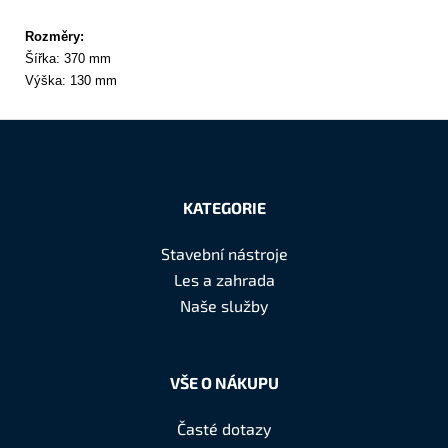
Rozměry:
Šířka: 370 mm
Výška: 130 mm
Z
á
KATEGORIE
p
a
Stavební nástroje
t
Les a zahrada
í
Naše služby
VŠE O NÁKUPU
Časté dotazy