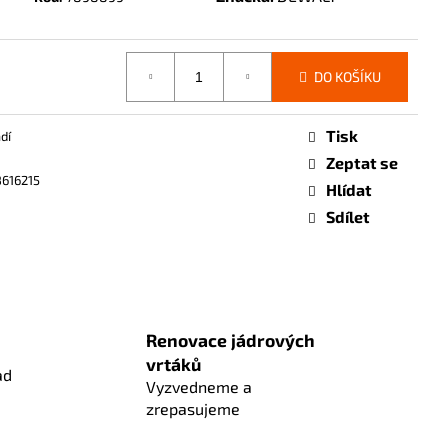
DO KOŠÍKU
Tisk
dí
Zeptat se
616215
Hlídat
Sdílet
Renovace jádrových
vrtáků
ad
Vyzvedneme a
zrepasujeme