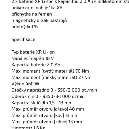
2 x baterie XR Li-Ion s kapacitou 2,0 Ah s indikátorem st
univerzální nabíječka XR
příchytka na řemen
magnetický držák nástrojů
odolný kufřík
Specifikace
Typ baterie XR Li-Ion
Napájecí napětí 18 V
Kapacita baterie 2,0 Ah
Max. moment (tvrdý materiál) 70 Nm
Max. moment (měkký materiál) 27 Nm
Výkon 460 W
Otáčky naprázdno 0 - 550/2 000 ot./min
Úderů/min 0 - 9350/34 000 ú/min
Kapacita sklíčidla 1,5 - 13 mm
Max. průměr otvoru [dřevo] 40 mm
Max. průměr otvoru [kov] 13 mm
Max. průměr otvoru [zdivo] 13 mm
Hmotnost 1,6 kg