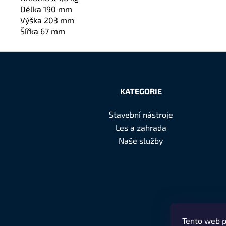
Délka 190 mm
Výška 203 mm
Šířka 67 mm
Z
á
KATEGORIE
p
Stavební nástroje
a
Les a zahrada
t
Naše služby
í
Tento web p