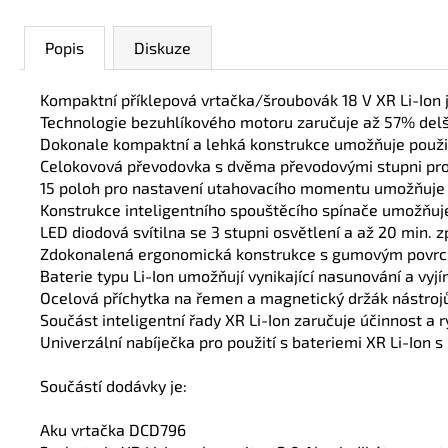
Popis
Diskuze
Kompaktní příklepová vrtačka/šroubovák 18 V XR Li-Ion j
Technologie bezuhlíkového motoru zaručuje až 57% del
Dokonale kompaktní a lehká konstrukce umožňuje použi
Celokovová převodovka s dvěma převodovými stupni prod
15 poloh pro nastavení utahovacího momentu umožňuje 
Konstrukce inteligentního spouštěcího spínače umožňuje
LED diodová svítilna se 3 stupni osvětlení a až 20 min. 
Zdokonalená ergonomická konstrukce s gumovým povrch
Baterie typu Li-Ion umožňují vynikající nasunování a vyj
Ocelová příchytka na řemen a magnetický držák nástrojů
Součást inteligentní řady XR Li-Ion zaručuje účinnost a
Univerzální nabíječka pro použití s bateriemi XR Li-Ion s
Součástí dodávky je:
Aku vrtačka DCD796