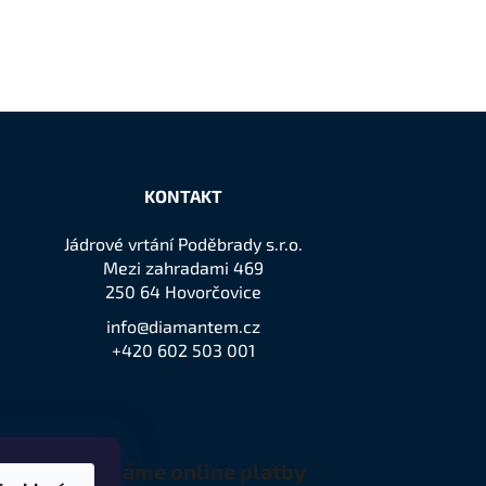
KONTAKT
Jádrové vrtání Poděbrady s.r.o.
Mezi zahradami 469
250 64 Hovorčovice
info@diamantem.cz
+420 602 503 001
Přijímáme online platby