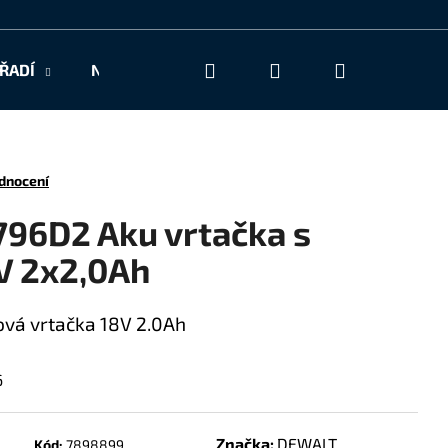
Hledat
Přihlášení
Nákupní
ŘADÍ
NAŠE SLUŽBY
KONTAKT
košík
dnocení
96D2 Aku vrtačka s
V 2x2,0Ah
ová vrtačka 18V 2.0Ah
6
Značka:
DEWALT
Kód:
7898899