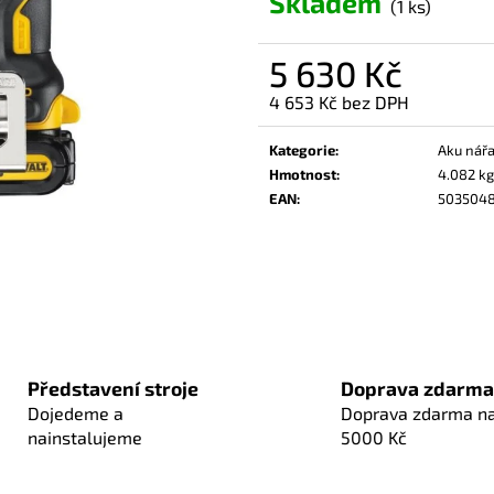
Skladem
(1 ks)
5 630 Kč
4 653 Kč bez DPH
Měrná
cena:
Kategorie
:
Aku nářa
Hmotnost
:
4.082 kg
EAN
:
5035048
Představení stroje
Doprava zdarma
Dojedeme a
Doprava zdarma n
nainstalujeme
5000 Kč