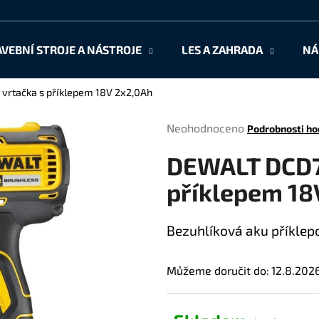
AVEBNÍ STROJE A NÁSTROJE
LES A ZAHRADA
NÁ
Co potřebujete najít?
rtačka s příklepem 18V 2x2,0Ah
Průměrné
Neohodnoceno
Podrobnosti ho
HLEDAT
hodnocení
DEWALT DCD7
produktu
je
příklepem 18
0,0
Doporučujeme
z
5
Bezuhlíková aku příklep
hvězdiček.
Můžeme doručit do:
12.8.202