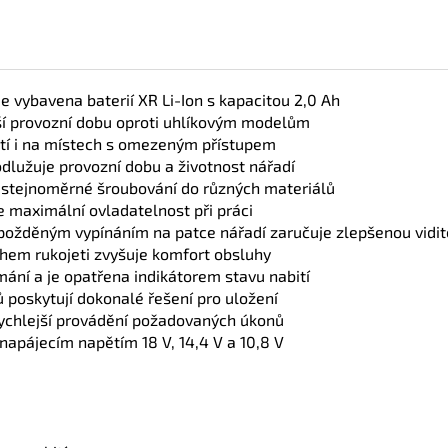
e vybavena baterií XR Li-Ion s kapacitou 2,0 Ah
ší provozní dobu oproti uhlíkovým modelům
tí i na místech s omezeným přístupem
lužuje provozní dobu a životnost nářadí
stejnoměrné šroubování do různých materiálů
 maximální ovladatelnost při práci
zpožděným vypínáním na patce nářadí zaručuje zlepšenou vidite
em rukojeti zvyšuje komfort obsluhy
ímání a je opatřena indikátorem stavu nabití
 poskytují dokonalé řešení pro uložení
 rychlejší provádění požadovaných úkonů
 napájecím napětím 18 V, 14,4 V a 10,8 V