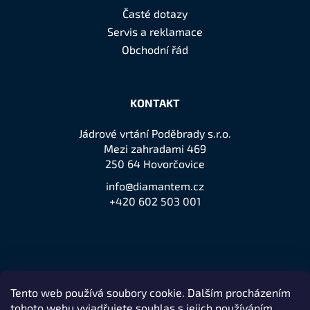
Časté dotazy
Servis a reklamace
Obchodní řád
KONTAKT
Jádrové vrtání Poděbrady s.r.o.
Mezi zahradami 469
250 64 Hovorčovice
info@diamantem.cz
+420 602 503 001
Tento web používá soubory cookie. Dalším procházením
Přijímáme online platby
tohoto webu vyjadřujete souhlas s jejich používáním..