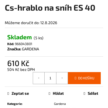
Cs-hrablo na sníh ES 40
a
produktu
je
j
0,0
í
z
Můžeme doručit do:
12.8.2026
t
5
?
hvězdiček.
Skladem
(5 ks)
Kód:
966043801
Značka:
GARDENA
HLEDAT
610 Kč
504 Kč bez DPH
Měrná
D
DO KOŠÍKU
cena:
o
p
Zeptat se
Hlídat
Sdílet
o
r
Kategorie
:
Gardena
u