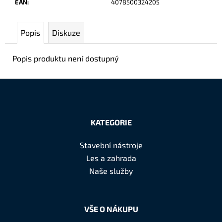
EAN
:
4078500324205
č
u
j
Popis
Diskuze
e
m
Popis produktu není dostupný
e
Z
á
KATEGORIE
p
a
Stavební nástroje
t
Les a zahrada
í
Naše služby
VŠE O NÁKUPU