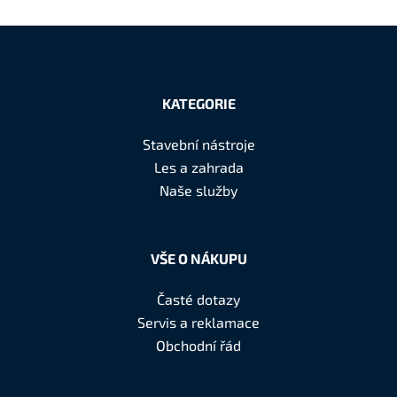
Z
á
KATEGORIE
p
a
Stavební nástroje
t
Les a zahrada
í
Naše služby
VŠE O NÁKUPU
Časté dotazy
Servis a reklamace
Obchodní řád