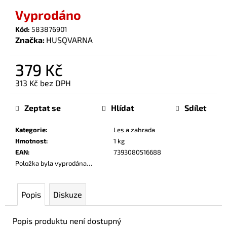
č
Vyprodáno
u
j
Kód:
583876901
e
Značka:
HUSQVARNA
m
e
379 Kč
313 Kč bez DPH
Měrná
cena:
Zeptat se
Hlídat
Sdílet
Kategorie
:
Les a zahrada
Hmotnost
:
1 kg
EAN
:
7393080516688
Položka byla vyprodána…
Popis
Diskuze
Popis produktu není dostupný