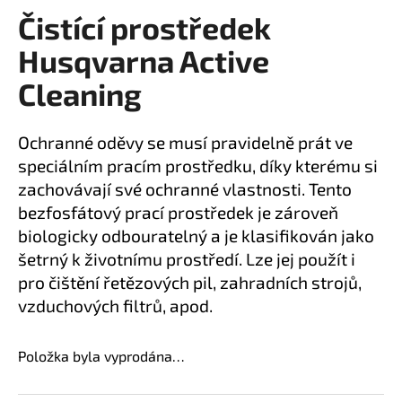
Čistící prostředek
a
produktu
je
j
Husqvarna Active
0,0
í
z
Cleaning
t
5
?
hvězdiček.
Ochranné oděvy se musí pravidelně prát ve
speciálním pracím prostředku, díky kterému si
zachovávají své ochranné vlastnosti. Tento
bezfosfátový prací prostředek je zároveň
HLEDAT
biologicky odbouratelný a je klasifikován jako
šetrný k životnímu prostředí. Lze jej použít i
pro čištění řetězových pil, zahradních strojů,
D
vzduchových filtrů, apod.
o
p
o
Položka byla vyprodána…
r
u