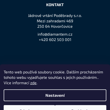
KONTAKT
Jádrové vrtání Poděbrady s.r.o.
Mezi zahradami 469
250 64 Hovorčovice
info@diamantem.cz
+420 602 503 001
Tento web používá soubory cookie. Dalším procházením
Přijímáme online platby
tohoto webu vyjadřujete souhlas s jejich používáním..
Více informací
zde
.
Nastavení
Remedio Digital
Vytvořil Shoptet
Nakódovalo
|