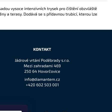
sadou vysoce intenzivních trysek pro čištění obzvláště
těny a terasy. Dodává se s přídavnou trubicí, kterou lze
KONTAKT
Jádrové vrtání Poděbrady s.r.o.
Mezi zahradami 469
250 64 Hovorčovice
info@diamantem.cz
+420 602 503 001