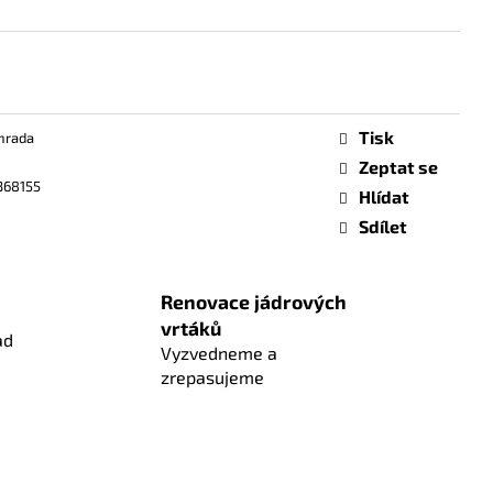
Tisk
hrada
Zeptat se
368155
Hlídat
Sdílet
Renovace jádrových
vrtáků
ad
Vyzvedneme a
zrepasujeme