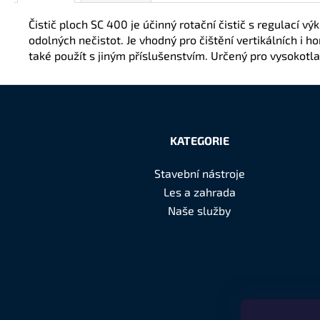
Čistič ploch SC 400 je účinný rotační čistič s regulací 
odolných nečistot. Je vhodný pro čištění vertikálních i ho
také použít s jiným příslušenstvím. Určený pro vysokotla
Z
á
KATEGORIE
p
Stavební nástroje
a
Les a zahrada
t
Naše služby
í