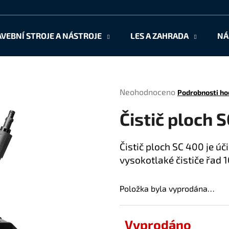
AVEBNÍ STROJE A NÁSTROJE
LES A ZAHRADA
NÁ
Co potřebujete najít?
Průměrné
Neohodnoceno
Podrobnosti ho
HLEDAT
hodnocení
Čistič ploch 
produktu
je
0,0
Doporučujeme
Čistič ploch SC 400 je úč
z
vysokotlaké čističe řad 
5
hvězdiček.
Položka byla vyprodána…
Vyprodáno