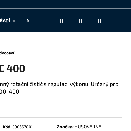
Hledat
Přihlášení
Nákupní
ŘADÍ
NAŠE SLUŽBY
KONTAKT
košík
dnocení
SC 400
inný rotační čistič s regulací výkonu. Určený pro
100-400.
Značka:
HUSQVARNA
Kód:
590657801