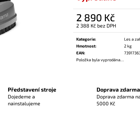
2 890 Kč
2 388 Kč bez DPH
Měrná
cena:
Kategorie
:
Les a za
Hmotnost
:
2 kg
EAN
:
7391736
Položka byla vyprodána…
Představení stroje
Doprava zdarma
Dojedeme a
Doprava zdarma n
nainstalujeme
5000 Kč