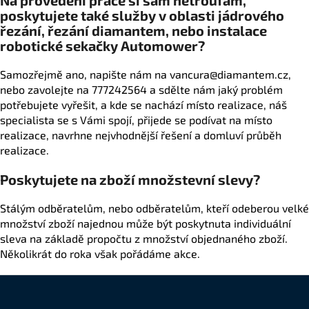
č
poskytujete také služby v oblasti jádrového
u
řezání, řezání diamantem, nebo instalace
j
robotické sekačky Automower?
e
m
Samozřejmě ano, napište nám na vancura@diamantem.cz,
e
nebo zavolejte na 777242564 a sdělte nám jaký problém
potřebujete vyřešit, a kde se nachází místo realizace, náš
specialista se s Vámi spojí, přijede se podívat na místo
realizace, navrhne nejvhodnější řešení a domluví průběh
realizace.
Poskytujete na zboží množstevní slevy?
Stálým odběratelům, nebo odběratelům, kteří odeberou velké
množství zboží najednou může být poskytnuta individuální
sleva na základě propočtu z množství objednaného zboží.
Několikrát do roka však pořádáme akce.