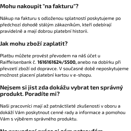
Mohu nakoupit "na fakturu"?
a
j
Nákup na fakturu s odloženou splatností poskytujeme po
í
předchozí dohodě stálým zákazníkům, kteří odebírají
t
pravidelně a mají dobrou platební historii.
?
Jak mohu zboží zaplatit?
Platbu můžete provést převodem na náš účet u
Raiffeisenbank č.
1616161624/5500,
anebo na dobírku při
převzetí zboží od dopravce. V současné době neposkytujeme
HLEDAT
možnost placení platební kartou v e-shopu.
Nejsem si jist zda dokážu vybrat ten správný
produkt. Poradíte mi?
D
o
Naši pracovníci mají až patnáctileté zkušenosti v oboru a
p
dokáží Vám poskytnout cenné rady a informace a pomohou
o
Vám s výběrem správného produktu.
r
u
Na provedení práce si sám netroufám,