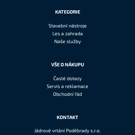
Z
á
KATEGORIE
p
a
Stavební nástroje
t
Les a zahrada
í
Naše služby
VŠE O NÁKUPU
Časté dotazy
Servis a reklamace
Obchodní řád
KONTAKT
Jádrové vrtání Poděbrady s.r.o.