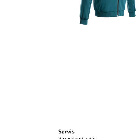
Servis
Vyzvednutí u Vás