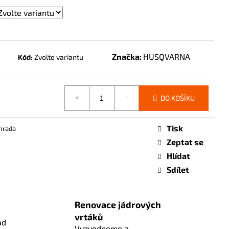
Značka:
HUSQVARNA
Kód:
Zvolte variantu
DO KOŠÍKU
Tisk
hrada
Zeptat se
Hlídat
Sdílet
Renovace jádrových
vrtáků
ad
Vyzvedneme a