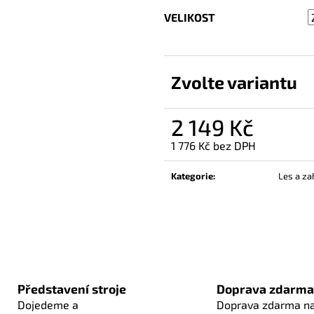
VELIKOST
Zvolte variantu
2 149 Kč
1 776 Kč bez DPH
Měrná
cena:
Kategorie
:
Les a za
Představení stroje
Doprava zdarma
Dojedeme a
Doprava zdarma n