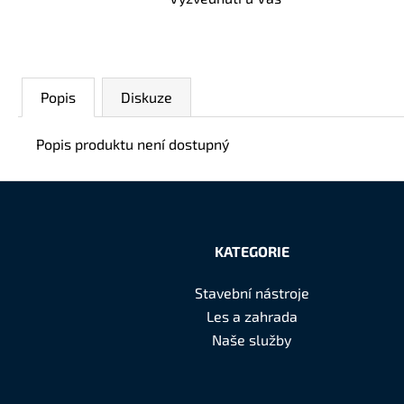
Popis
Diskuze
Popis produktu není dostupný
Z
á
KATEGORIE
p
Stavební nástroje
a
Les a zahrada
t
Naše služby
í