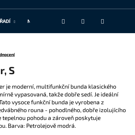
Hledat
Přihlášení
Nákupní
ŘADÍ
NAŠE SLUŽBY
KONTAKT
košík
dnocení
, S
r je moderní, multifunkční bunda klasického
mírně vypasovaná, takže dobře sedí. Je ideální
 Tato vysoce funkční bunda je vyrobena z
dvábného rouna - pohodlného, dobře izolujícího
je tepelnou pohodu a zároveň poskytuje
u. Barva: Petrolejově modrá.