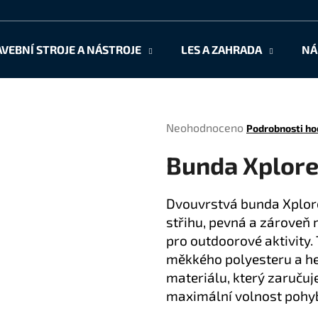
AVEBNÍ STROJE A NÁSTROJE
LES A ZAHRADA
NÁ
Co potřebujete najít?
Průměrné
Neohodnoceno
Podrobnosti ho
HLEDAT
hodnocení
Bunda Xplorer
produktu
je
0,0
Doporučujeme
Dvouvrstvá bunda Xplore
z
střihu, pevná a zároveň 
5
hvězdiček.
pro outdoorové aktivity.
měkkého polyesteru a he
materiálu, který zaruču
maximální volnost pohyb