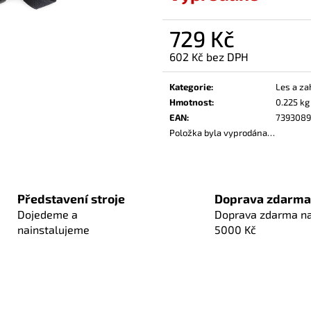
729 Kč
602 Kč bez DPH
Měrná
cena:
Kategorie
:
Les a za
Hmotnost
:
0.225 kg
EAN
:
7393089
Položka byla vyprodána…
Představení stroje
Doprava zdarma
Dojedeme a
Doprava zdarma n
nainstalujeme
5000 Kč