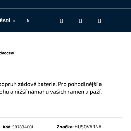
Hledat
Přihlášení
Nákupní
ŘADÍ
NAŠE SLUŽBY
KONTAKT
košík
dnocení
popruh zádové baterie. Pro pohodlnější a
lohu a nižší námahu vašich ramen a paží.
Značka:
HUSQVARNA
Kód:
587834001