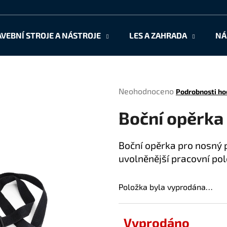
AVEBNÍ STROJE A NÁSTROJE
LES A ZAHRADA
NÁ
Co potřebujete najít?
Průměrné
Neohodnoceno
Podrobnosti ho
HLEDAT
hodnocení
Boční opěrka
produktu
je
0,0
Doporučujeme
Boční opěrka pro nosný 
z
uvolněnější pracovní po
5
hvězdiček.
Položka byla vyprodána…
Vyprodáno