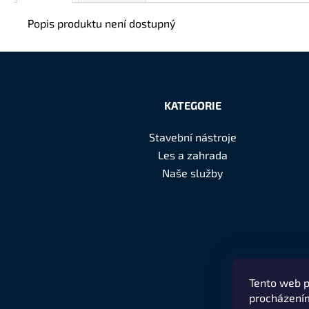
Popis produktu není dostupný
Z
á
KATEGORIE
p
Stavební nástroje
a
Les a zahrada
t
Naše služby
í
Tento web p
procházením