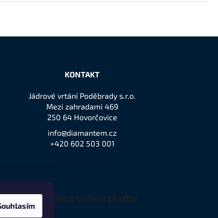
KONTAKT
Jádrové vrtání Poděbrady s.r.o.
Mezi zahradami 469
250 64 Hovorčovice
info@diamantem.cz
+420 602 503 001
Přijímáme online platby
Souhlasím