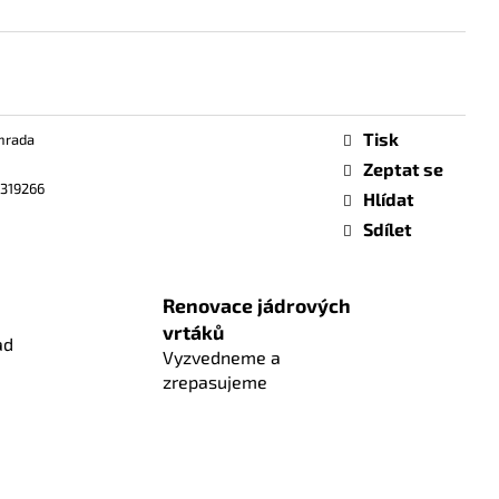
Tisk
hrada
Zeptat se
319266
Hlídat
Sdílet
Renovace jádrových
vrtáků
ad
Vyzvedneme a
zrepasujeme