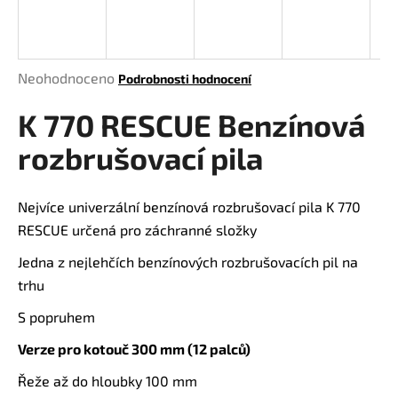
a
j
í
Průměrné
Neohodnoceno
Podrobnosti hodnocení
t
hodnocení
?
K 770 RESCUE Benzínová
produktu
je
rozbrušovací pila
0,0
z
5
Nejvíce univerzální benzínová rozbrušovací pila K 770
HLEDAT
hvězdiček.
RESCUE určená pro záchranné složky
Jedna z nejlehčích benzínových rozbrušovacích pil na
trhu
D
o
S popruhem
p
o
Verze pro kotouč 300 mm (12 palců)
r
Řeže až do hloubky 100 mm
u