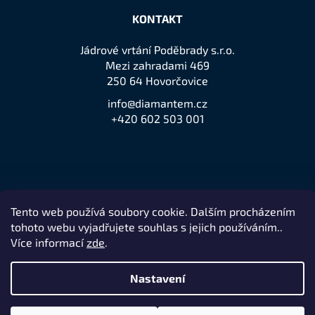
KONTAKT
Jádrové vrtání Poděbrady s.r.o.
Mezi zahradami 469
250 64 Hovorčovice
info@diamantem.cz
+420 602 503 001
Tento web používá soubory cookie. Dalším procházením
Přijímáme online platby
tohoto webu vyjadřujete souhlas s jejich používáním..
Více informací
zde
.
Nastavení
Remedio Digital
Vytvořil Shoptet
Nakódovalo
|