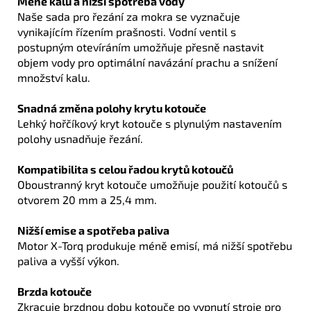
Méně kalu a nižší spotřeba vody
Naše sada pro řezání za mokra se vyznačuje
vynikajícím řízením prašnosti. Vodní ventil s
postupným otevíráním umožňuje přesně nastavit
objem vody pro optimální navázání prachu a snížení
množství kalu.
Snadná změna polohy krytu kotouče
Lehký hořčíkový kryt kotouče s plynulým nastavením
polohy usnadňuje řezání.
Kompatibilita s celou řadou krytů kotoučů
Oboustranný kryt kotouče umožňuje použití kotoučů s
otvorem 20 mm a 25,4 mm.
Nižší emise a spotřeba paliva
Motor X-Torq produkuje méně emisí, má nižší spotřebu
paliva a vyšší výkon.
Brzda kotouče
Zkracuje brzdnou dobu kotouče po vypnutí stroje pro