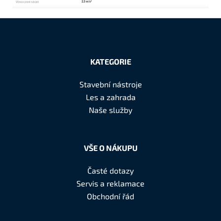
Z
á
KATEGORIE
p
a
Stavební nástroje
t
Les a zahrada
í
Naše služby
VŠE O NÁKUPU
Časté dotazy
Servis a reklamace
Obchodní řád