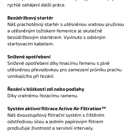
rychlé zahájení další práce.
Bezúdržbový startér
Náš prachotěsný startér s utěsněnou vratnou pružinou
a utěsněným ložiskem řemenice je skutečně
bezúdržbovým startérem. Vyvinuto s odolným
startovacím kabelem.
Snížené opotřebení
Snížené opotřebení díky hnacímu řemenu s plně
utěsněnou převodovkou pro zamezení průniku prachu
vznikajícího při řezání.
Řezání v blízkosti zdi nebo podlahy
Díky vratnému řezacímu ramenu.
Systém aktivní filtrace Active Air Filtration™
Náš dvoustupňový filtrační systém s čištěním
odstředivou silou a jedním papírovým filtrem
prodlužuje životnost a servisní intervaly.