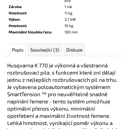
pily
Záruka
:
1 rok
Hmotnost
:
11 kg
Výkon
:
3,7 kW
Hmotnost
:
10 kg
Maximální hloubka řezu
:
100 mm
Popis
Související (3)
Diskuze
Husqvarna K 770 je výkonná a všestranná
rozbrušovací pila, s funkcemi které zní dělají
jednu z nejlepších rozbrušovacích pil na trhu.
Je vybavena poloautomatickým systémem
SmartTension ™ pro neuvěřitelně snadné
napínání řemene - tento systém umožňuje
optimální přenos výkonu, minimální
opotřebení a maximální životnost řemene.
Lehká hmotnost, vynikající poměr výkonu a