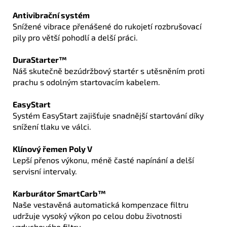
Antivibrační systém
Snížené vibrace přenášené do rukojetí rozbrušovací
pily pro větší pohodlí a delší práci.
DuraStarter™
Náš skutečně bezúdržbový startér s utěsněním proti
prachu s odolným startovacím kabelem.
EasyStart
Systém EasyStart zajišťuje snadnější startování díky
snížení tlaku ve válci.
Klínový řemen Poly V
Lepší přenos výkonu, méně časté napínání a delší
servisní intervaly.
Karburátor SmartCarb™
Naše vestavěná automatická kompenzace filtru
udržuje vysoký výkon po celou dobu životnosti
vzduchového filtru.