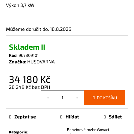
č
Výkon 3,7 kW
u
j
e
m
Můžeme doručit do:
18.8.2026
e
Skladem II
Kód:
967809101
Značka:
HUSQVARNA
34 180 Kč
28 248 Kč bez DPH
Měrná
DO KOŠÍKU
cena:
Zeptat se
Hlídat
Sdílet
Benzínové rozbrušovací
Kategorie
: