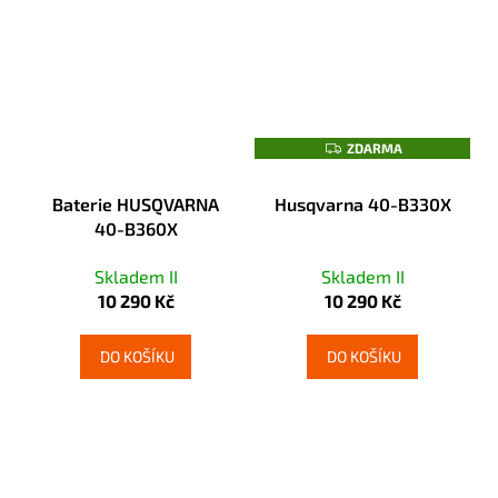
ZDARMA
ZDARMA
Baterie HUSQVARNA
Husqvarna 40-B330X
40-B360X
Skladem II
Skladem II
10 290 Kč
10 290 Kč
DO KOŠÍKU
DO KOŠÍKU