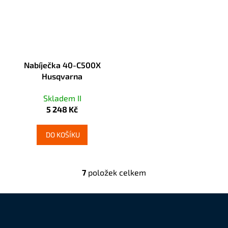
Nabíječka 40-C500X
Husqvarna
Skladem II
5 248 Kč
DO KOŠÍKU
7
položek celkem
O
v
l
á
Z
d