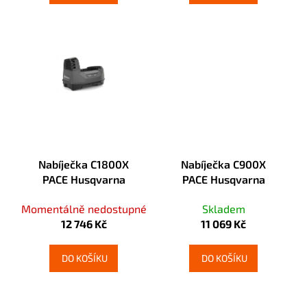
č
u
j
e
m
e
Nabíječka C1800X
Nabíječka C900X
PACE Husqvarna
PACE Husqvarna
Momentálně nedostupné
Skladem
12 746 Kč
11 069 Kč
DO KOŠÍKU
DO KOŠÍKU