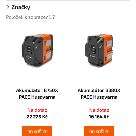
u
a
Značky
k
j
Položek k zobrazení:
7
t
í
ů
V
t
ý
?
p
i
s
p
HLEDAT
r
o
Akumulátor B750X
Akumulátor B380X
d
PACE Husqvarna
PACE Husqvarna
D
u
o
k
Na dotaz
Na dotaz
p
t
22 225 Kč
16 164 Kč
o
ů
r
u
DO KOŠÍKU
DO KOŠÍKU