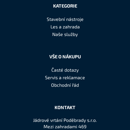
á
a
KATEGORIE
c
p
í
a
Stavební nástroje
p
t
Les a zahrada
r
í
Naše služby
v
k
y
v
VŠE O NÁKUPU
ý
p
Časté dotazy
i
Servis a reklamace
s
Obchodní řád
u
KONTAKT
Jádrové vrtání Poděbrady s.r.o.
Mezi zahradami 469