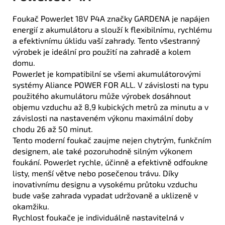
Foukač PowerJet 18V P4A značky GARDENA je napájen
energií z akumulátoru a slouží k flexibilnímu, rychlému
a efektivnímu úklidu vaší zahrady. Tento všestranný
výrobek je ideální pro použití na zahradě a kolem
domu.
PowerJet je kompatibilní se všemi akumulátorovými
systémy Aliance POWER FOR ALL. V závislosti na typu
použitého akumulátoru může výrobek dosáhnout
objemu vzduchu až 8,9 kubických metrů za minutu a v
závislosti na nastaveném výkonu maximální doby
chodu 26 až 50 minut.
Tento moderní foukač zaujme nejen chytrým, funkčním
designem, ale také pozoruhodně silným výkonem
foukání. PowerJet rychle, účinně a efektivně odfoukne
listy, menší větve nebo posečenou trávu. Díky
inovativnímu designu a vysokému průtoku vzduchu
bude vaše zahrada vypadat udržovaně a uklizeně v
okamžiku.
Rychlost foukače je individuálně nastavitelná v