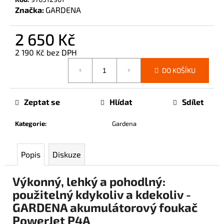
č
Značka:
GARDENA
u
j
2 650 Kč
e
m
2 190 Kč bez DPH
e
Měrná
DO KOŠÍKU
cena:
Zeptat se
Hlídat
Sdílet
Kategorie
:
Gardena
Popis
Diskuze
Výkonný, lehký a pohodlný:
použitelný kdykoliv a kdekoliv -
GARDENA akumulátorový foukač
PowerJet P4A