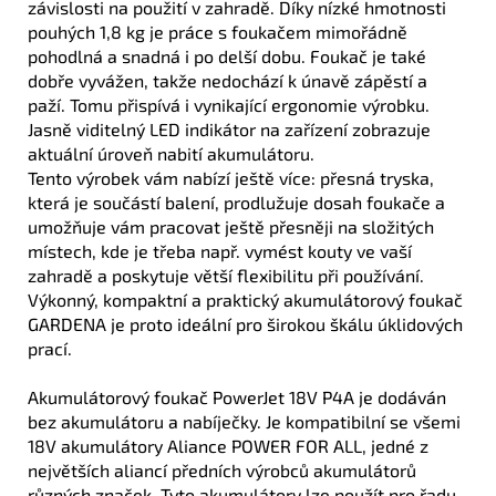
závislosti na použití v zahradě. Díky nízké hmotnosti
pouhých 1,8 kg je práce s foukačem mimořádně
pohodlná a snadná i po delší dobu. Foukač je také
dobře vyvážen, takže nedochází k únavě zápěstí a
paží. Tomu přispívá i vynikající ergonomie výrobku.
Jasně viditelný LED indikátor na zařízení zobrazuje
aktuální úroveň nabití akumulátoru.
Tento výrobek vám nabízí ještě více: přesná tryska,
která je součástí balení, prodlužuje dosah foukače a
umožňuje vám pracovat ještě přesněji na složitých
místech, kde je třeba např. vymést kouty ve vaší
zahradě a poskytuje větší flexibilitu při používání.
Výkonný, kompaktní a praktický akumulátorový foukač
GARDENA je proto ideální pro širokou škálu úklidových
prací.
Akumulátorový foukač PowerJet 18V P4A je dodáván
bez akumulátoru a nabíječky. Je kompatibilní se všemi
18V akumulátory Aliance POWER FOR ALL, jedné z
největších aliancí předních výrobců akumulátorů
různých značek. Tyto akumulátory lze použít pro řadu