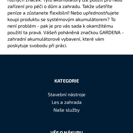
zařízení pro péči o dům a zahradu. Takže ušetříte
peníze a zůstanete flexibilní! Nebo upřednostňujete
koupi produktu se systémovým akumulátorem? To
není problém - pak je pro vás sada k okamžitému
použití ta pravá. Vášeň poháněná značkou GARDENA -
zahradní akumulátorové vybavení, které vám
poskytuje svobodu při práci.
Z
á
KATEGORIE
p
a
Stavební nástroje
t
Les a zahrada
í
Naše služby
VŠE O NÁKUPU