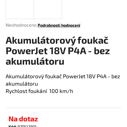
a
j
í
Průměrné
Neohodnoceno
Podrobnosti hodnocení
t
hodnocení
?
Akumulátorový foukač
produktu
je
PowerJet 18V P4A - bez
0,0
z
akumulátoru
5
HLEDAT
hvězdiček.
Akumulátorový foukač PowerJet 18V P4A - bez
akumulátoru
Rychlost foukání 100 km/h
D
o
p
o
r
Na dotaz
u
Kód:
970512901