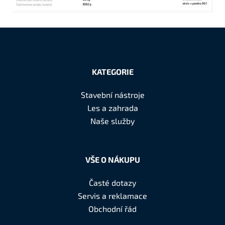
Z
á
KATEGORIE
p
a
Stavební nástroje
t
Les a zahrada
í
Naše služby
VŠE O NÁKUPU
Časté dotazy
Servis a reklamace
Obchodní řád