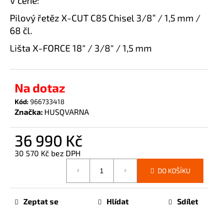
V ceně:
č
u
Pilový řetěz X-CUT C85 Chisel 3/8” / 1,5 mm /
j
68 čl.
e
m
Lišta X-FORCE 18" / 3/8" / 1,5 mm
e
Na dotaz
Kód:
966733418
Značka:
HUSQVARNA
36 990 Kč
30 570 Kč bez DPH
Měrná
DO KOŠÍKU
cena:
Zeptat se
Hlídat
Sdílet