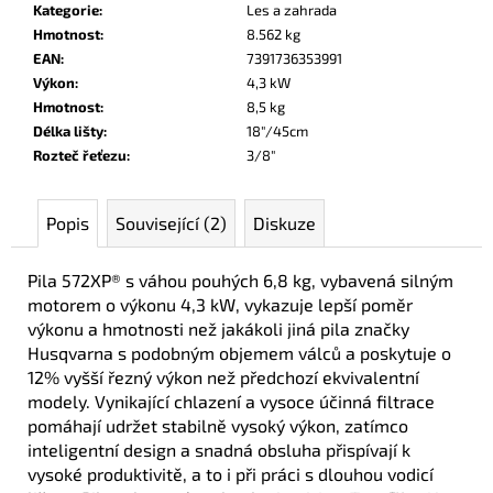
Kategorie
:
Les a zahrada
Hmotnost
:
8.562 kg
EAN
:
7391736353991
Výkon
:
4,3 kW
Hmotnost
:
8,5 kg
Délka lišty
:
18"/45cm
Rozteč řeťezu
:
3/8"
Popis
Související (2)
Diskuze
Pila 572XP® s váhou pouhých 6,8 kg, vybavená silným
motorem o výkonu 4,3 kW, vykazuje lepší poměr
výkonu a hmotnosti než jakákoli jiná pila značky
Husqvarna s podobným objemem válců a poskytuje o
12% vyšší řezný výkon než předchozí ekvivalentní
modely. Vynikající chlazení a vysoce účinná filtrace
pomáhají udržet stabilně vysoký výkon, zatímco
inteligentní design a snadná obsluha přispívají k
vysoké produktivitě, a to i při práci s dlouhou vodicí