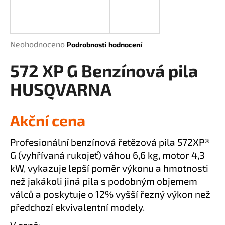
a
j
í
Průměrné
Neohodnoceno
Podrobnosti hodnocení
t
hodnocení
?
572 XP G Benzínová pila
produktu
je
HUSQVARNA
0,0
z
5
Akční cena
HLEDAT
hvězdiček.
Profesionální benzínová řetězová pila 572XP®
G (vyhřívaná rukojeť) váhou 6,6 kg, motor 4,3
D
kW, vykazuje lepší poměr výkonu a hmotnosti
o
než jakákoli jiná pila s podobným objemem
p
válců a poskytuje o 12% vyšší řezný výkon než
o
předchozí ekvivalentní modely.
r
u