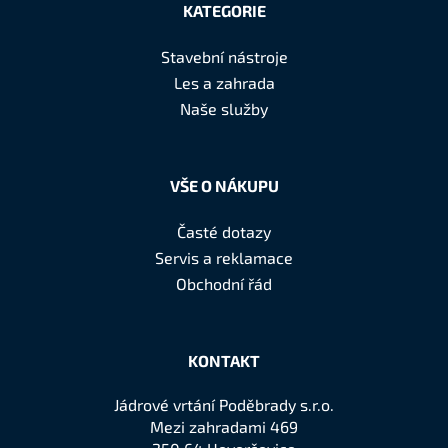
á
KATEGORIE
p
a
Stavební nástroje
t
Les a zahrada
í
Naše služby
VŠE O NÁKUPU
Časté dotazy
Servis a reklamace
Obchodní řád
KONTAKT
Jádrové vrtání Poděbrady s.r.o.
Mezi zahradami 469