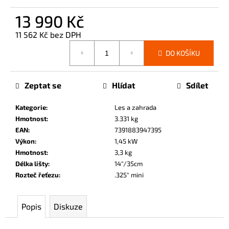
č
u
13 990 Kč
j
11 562 Kč bez DPH
e
Měrná
m
DO KOŠÍKU
cena:
e
Zeptat se
Hlídat
Sdílet
Kategorie
:
Les a zahrada
Hmotnost
:
3.331 kg
EAN
:
7391883947395
Výkon
:
1,45 kW
Hmotnost
:
3,3 kg
Délka lišty
:
14"/35cm
Rozteč řeťezu
:
.325" mini
Popis
Diskuze