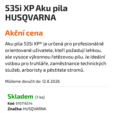
535i XP Aku pila
a
produktu
je
j
HUSQVARNA
0,0
í
z
t
5
Akční cena
?
hvězdiček.
Aku pila 535i XP® je určená pro profesionálně
orientované uživatele, kteří požadují lehkou,
ale vysoce výkonnou řetězovou pilu. Je ideální
HLEDAT
volbou pro truhláře, zaměstnance technických
služeb, arboristy a pěstitele stromů.
Můžeme doručit do:
12.8.2026
D
o
p
Skladem
(1 ks)
o
Kód:
970716514
r
Značka:
HUSQVARNA
u