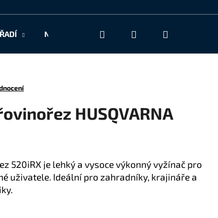
Hledat
Přihlášení
Nákupní
ŘADÍ
NAŠE SLUŽBY
KONTAKT
košík
dnocení
křovinořez HUSQVARNA
z 520iRX je lehký a vysoce výkonný vyžínač pro
é uživatele. Ideální pro zahradníky, krajináře a
ky.