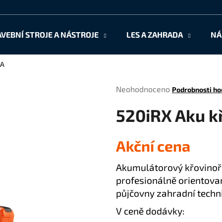
AVEBNÍ STROJE A NÁSTROJE
LES A ZAHRADA
NÁ
Co potřebujete najít?
NA
Průměrné
Neohodnoceno
Podrobnosti ho
HLEDAT
hodnocení
520iRX Aku 
produktu
je
0,0
Doporučujeme
Akční cena
z
5
hvězdiček.
Akumulátorový křovinoře
profesionálně orientovan
půjčovny zahradní techni
V ceně dodávky: