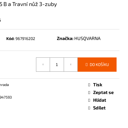
 B a Travní nůž 3-zuby
6
Značka:
HUSQVARNA
Kód:
967916202
DO KOŠÍKU
Tisk
hrada
Zeptat se
947593
Hlídat
Sdílet