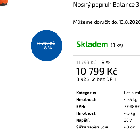
Nosný popruh Balance 35
Můžeme doručit do:
12.8.202
Skladem
11 799 KČ
(3 ks)
–8 %
11 799 Kč
–8 %
10 799 Kč
8 925 Kč bez DPH
Měrná
cena:
Kategorie
:
Les a za
Hmotnost
:
4.55 kg
EAN
:
7391883
Hmotnost
:
4,5 kg
Napětí
:
36 V
Šířka záběru, cm
:
40 cm