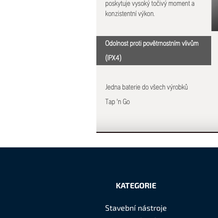
Z
á
KATEGORIE
p
Stavební nástroje
a