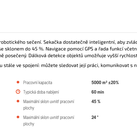
robotického sečení. Sekačka dostatečně inteligentní, aby zvlád
se sklonem do 45 %. Navigace pomocí GPS a řada funkcí včet
ně posečený. Dálková detekce objektů umožňuje vyšší rychlost
ále ve spojení: můžete sledovat její práci, komunikovat s ní 