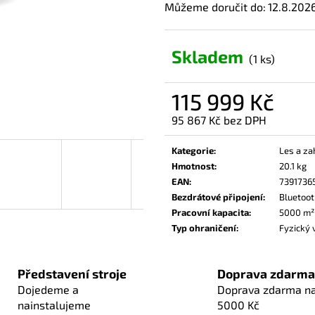
Můžeme doručit do:
12.8.202
Skladem
(1 ks)
115 999 Kč
95 867 Kč bez DPH
Měrná
cena:
Kategorie
:
Les a za
Hmotnost
:
20.1 kg
EAN
:
7391736
Bezdrátové připojení
:
Bluetoot
Pracovní kapacita
:
5000 m²
Typ ohraničení
:
Fyzický 
Představení stroje
Doprava zdarma
Dojedeme a
Doprava zdarma n
nainstalujeme
5000 Kč