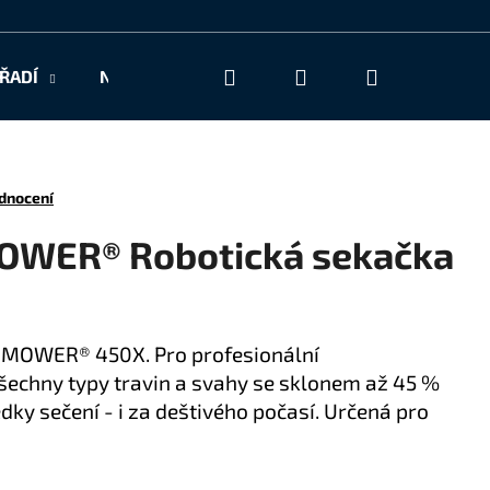
Hledat
Přihlášení
Nákupní
ŘADÍ
NAŠE SLUŽBY
KONTAKT
košík
dnocení
WER® Robotická sekačka
OMOWER® 450X. Pro profesionální
všechny typy travin a svahy se sklonem až 45 %
edky sečení - i za deštivého počasí. Určená pro