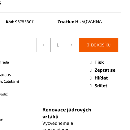
6
Značka:
HUSQVARNA
Kód:
967853011
DO KOŠÍKU
Tisk
hrada
Zeptat se
591805
Hlídat
h, Celulární
Sdílet
vodič
Renovace jádrových
vrtáků
ad
Vyzvedneme a
zrepasujeme