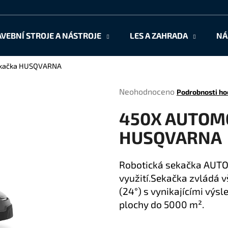
AVEBNÍ STROJE A NÁSTROJE
LES A ZAHRADA
NÁ
Co potřebujete najít?
ekačka HUSQVARNA
Průměrné
Neohodnoceno
Podrobnosti ho
HLEDAT
hodnocení
450X AUTOMO
produktu
je
HUSQVARNA
0,0
Doporučujeme
z
5
Robotická sekačka AUT
hvězdiček.
využití.Sekačka zvládá 
(24°) s vynikajícími výsl
plochy do 5000 m².