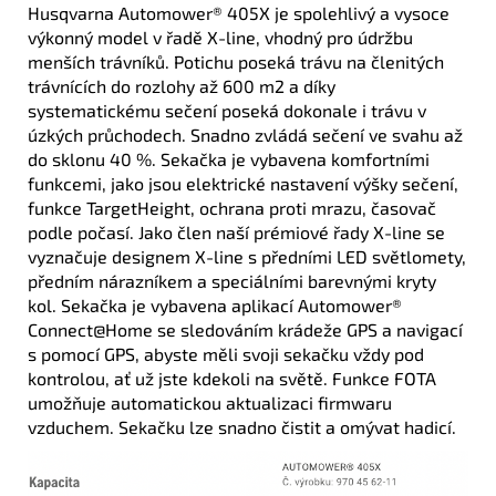
Husqvarna Automower® 405X je spolehlivý a vysoce
výkonný model v řadě X-line, vhodný pro údržbu
menších trávníků. Potichu poseká trávu na členitých
trávnících do rozlohy až 600 m2 a díky
systematickému sečení poseká dokonale i trávu v
úzkých průchodech. Snadno zvládá sečení ve svahu až
do sklonu 40 %. Sekačka je vybavena komfortními
funkcemi, jako jsou elektrické nastavení výšky sečení,
funkce TargetHeight, ochrana proti mrazu, časovač
podle počasí. Jako člen naší prémiové řady X-line se
vyznačuje designem X-line s předními LED světlomety,
předním nárazníkem a speciálními barevnými kryty
kol. Sekačka je vybavena aplikací Automower®
Connect@Home se sledováním krádeže GPS a navigací
s pomocí GPS, abyste měli svoji sekačku vždy pod
kontrolou, ať už jste kdekoli na světě. Funkce FOTA
umožňuje automatickou aktualizaci firmwaru
vzduchem. Sekačku lze snadno čistit a omývat hadicí.