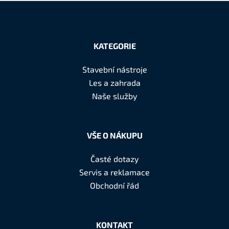
Z
á
KATEGORIE
p
a
Stavební nástroje
t
Les a zahrada
í
Naše služby
VŠE O NÁKUPU
Časté dotazy
Servis a reklamace
Obchodní řád
KONTAKT