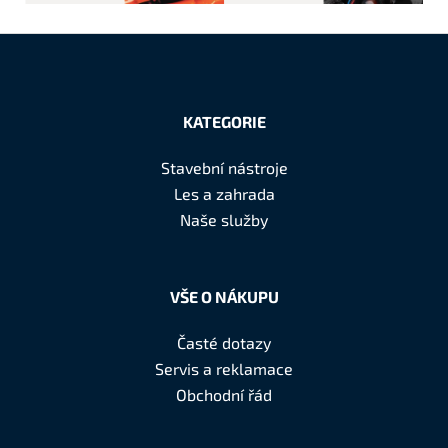
Z
á
KATEGORIE
p
a
Stavební nástroje
t
Les a zahrada
í
Naše služby
VŠE O NÁKUPU
Časté dotazy
Servis a reklamace
Obchodní řád