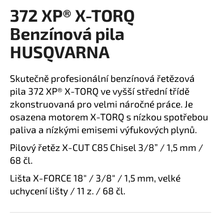
372 XP® X-TORQ
a
produktu
je
j
Benzínová pila
0,0
í
z
HUSQVARNA
t
5
?
hvězdiček.
Skutečně profesionální benzínová řetězová
pila 372 XP® X-TORQ ve vyšší střední třídě
zkonstruovaná pro velmi náročné práce. Je
osazena motorem X-TORQ s nízkou spotřebou
HLEDAT
paliva a nízkými emisemi výfukových plynů.
Pilový řetěz X-CUT C85 Chisel 3/8” / 1,5 mm /
68 čl.
D
o
Lišta X-FORCE 18" / 3/8" / 1,5 mm, velké
p
uchycení lišty / 11 z. / 68 čl.
o
r
u