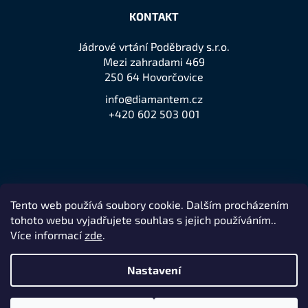
KONTAKT
Jádrové vrtání Poděbrady s.r.o.
Mezi zahradami 469
250 64 Hovorčovice
info@diamantem.cz
+420 602 503 001
Tento web používá soubory cookie. Dalším procházením
Přijímáme online platby
tohoto webu vyjadřujete souhlas s jejich používáním..
Více informací
zde
.
Nastavení
Remedio Digital
Vytvořil Shoptet
Nakódovalo
|