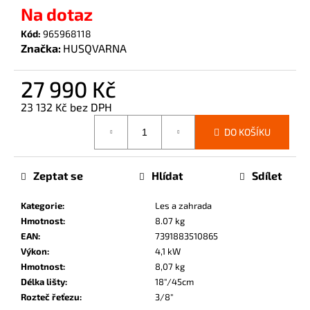
č
Na dotaz
u
Kód:
965968118
j
Značka:
HUSQVARNA
e
m
e
27 990 Kč
23 132 Kč bez DPH
Měrná
DO KOŠÍKU
cena:
Zeptat se
Hlídat
Sdílet
Kategorie
:
Les a zahrada
Hmotnost
:
8.07 kg
EAN
:
7391883510865
Výkon
:
4,1 kW
Hmotnost
:
8,07 kg
Délka lišty
:
18"/45cm
Rozteč řeťezu
:
3/8"