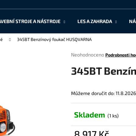
AVEBNÍ STROJE A NÁSTROJE
LES A ZAHRADA
NÁ
Co potřebujete najít?
vé
345BT Benzínový foukač HUSQVARNA
Průměrné
Neohodnoceno
Podrobnosti ho
HLEDAT
hodnocení
345BT Benzí
produktu
je
0,0
Doporučujeme
z
Můžeme doručit do:
11.8.2026
5
hvězdiček.
Skladem
(1 ks)
8 917 Kč