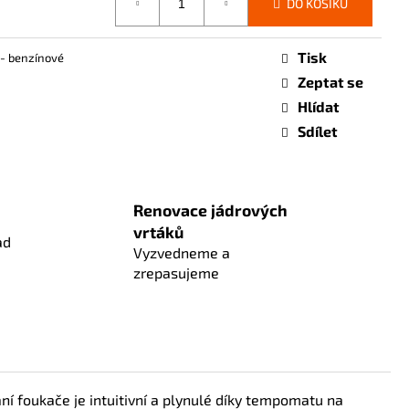
DO KOŠÍKU
Tisk
- benzínové
Zeptat se
Hlídat
Sdílet
Renovace jádrových
vrtáků
ad
Vyzvedneme a
zrepasujeme
í foukače je intuitivní a plynulé díky tempomatu na