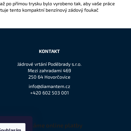
 až po přímou trysku bylo vyrobeno tak, aby vaše práce
ytuje tento kompaktní benzínový zádový foukač
KONTAKT
Jádrové vrtání Poděbrady s.r.o.
Mezi zahradami 469
250 64 Hovorčovice
info@diamantem.cz
+420 602 503 001
Přijímáme online platby
Souhlasím