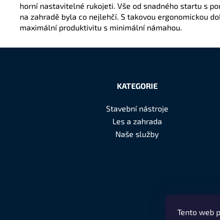
horní nastavitelné rukojeti. Vše od snadného startu s p
na zahradě byla co nejlehčí. S takovou ergonomickou do
maximální produktivitu s minimální námahou.
Z
á
KATEGORIE
p
Stavební nástroje
a
Les a zahrada
t
Naše služby
í
Tento web p