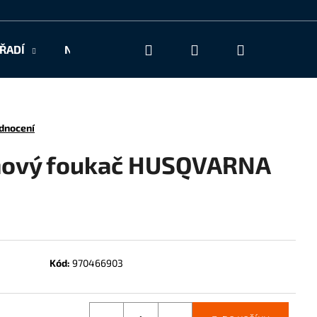
Hledat
Přihlášení
Nákupní
ŘADÍ
NAŠE SLUŽBY
KONTAKT
košík
dnocení
nový foukač HUSQVARNA
Kód:
970466903