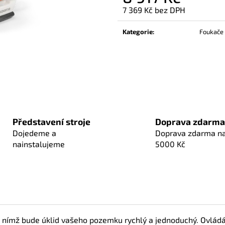
7 369 Kč bez DPH
Měrná
cena:
Kategorie
:
Foukače 
Představení stroje
Doprava zdarma
Dojedeme a
Doprava zdarma n
nainstalujeme
5000 Kč
 nímž bude úklid vašeho pozemku rychlý a jednoduchý. Ovládán