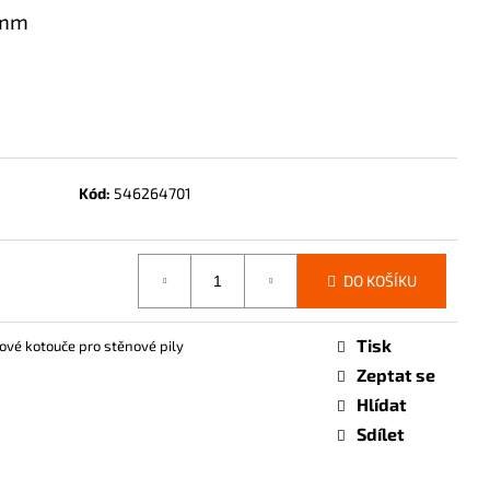
 mm
Kód:
546264701
DO KOŠÍKU
Tisk
vé kotouče pro stěnové pily
Zeptat se
Hlídat
Sdílet