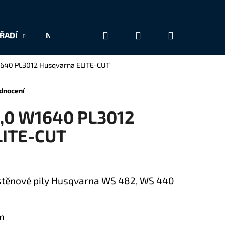
Hledat
Přihlášení
Nákupní
ŘADÍ
NAŠE SLUŽBY
KONTAKT
košík
1640 PL3012 Husqvarna ELITE-CUT
dnocení
0,0 W1640 PL3012
LITE-CUT
stěnové pily Husqvarna WS 482, WS 440
m