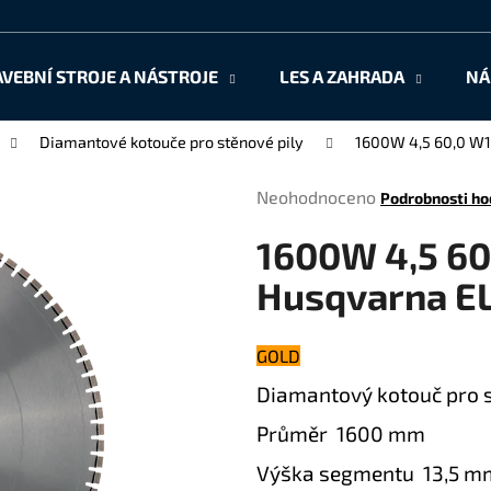
AVEBNÍ STROJE A NÁSTROJE
LES A ZAHRADA
NÁ
Co potřebujete najít?
Diamantové kotouče pro stěnové pily
1600W 4,5 60,0 W
Průměrné
Neohodnoceno
Podrobnosti ho
HLEDAT
hodnocení
1600W 4,5 6
produktu
je
Husqvarna E
0,0
Doporučujeme
z
5
GOLD
hvězdiček.
Diamantový kotouč pro 
Průměr 1600 mm
Výška segmentu 13,5 m