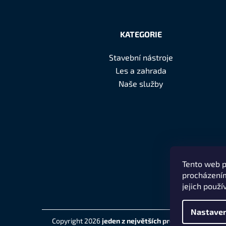
Z
á
KATEGORIE
p
Stavební nástroje
a
Les a zahrada
t
Naše služby
í
Tento web p
procházením
jejich použí
Nastaven
Copyright 2026
jeden z největších prodejců značky H