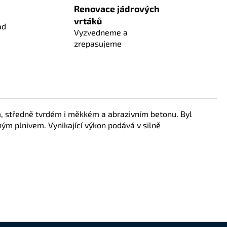
Renovace jádrových
vrtáků
ad
Vyzvedneme a
zrepasujeme
m, středně tvrdém i měkkém a abrazivním betonu. Byl
ým plnivem. Vynikající výkon podává v silně