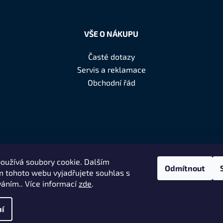
VŠE O NÁKUPU
Časté dotazy
Servis a reklamace
Obchodní řád
oužívá soubory cookie. Dalším
Odmítnout
 tohoto webu vyjadřujete souhlas s
váním.. Více informací
zde
.
í
usqvarna
. Všechna práva vyhrazena.
N