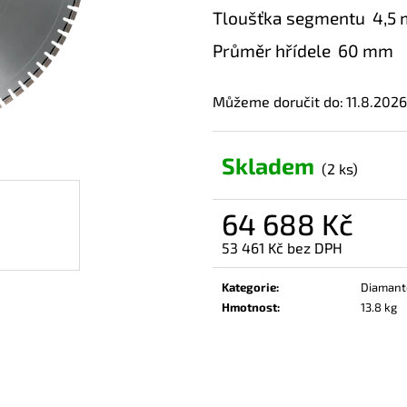
Tloušťka segmentu 4,5
Průměr hřídele 60 mm
Můžeme doručit do:
11.8.2026
Skladem
(2 ks)
64 688 Kč
53 461 Kč bez DPH
Měrná
cena:
Kategorie
:
Diamanto
Hmotnost
:
13.8 kg