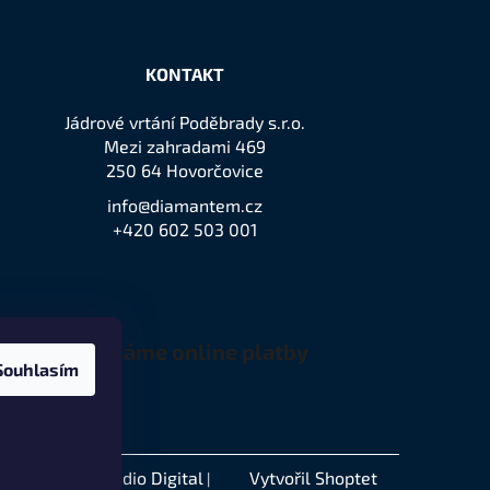
KONTAKT
Jádrové vrtání Poděbrady s.r.o.
Mezi zahradami 469
250 64 Hovorčovice
info@diamantem.cz
+420 602 503 001
Přijímáme online platby
Souhlasím
Remedio Digital
Vytvořil Shoptet
akódovalo
|