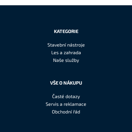
Z
á
KATEGORIE
p
a
Stavební nástroje
t
Les a zahrada
í
Naše služby
VŠE O NÁKUPU
Časté dotazy
Servis a reklamace
Obchodní řád