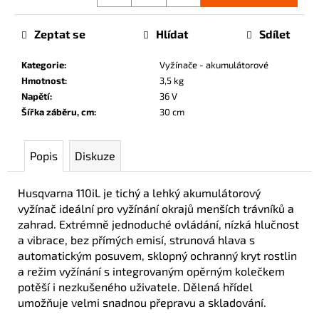
č
u
Zeptat se
Hlídat
Sdílet
j
e
Kategorie
:
Vyžínače - akumulátorové
m
Hmotnost
:
3,5 kg
e
Napětí
:
36 V
Šířka záběru, cm
:
30 cm
Popis
Diskuze
Husqvarna 110iL je tichý a lehký akumulátorový
vyžínač ideální pro vyžínání okrajů menších trávníků a
zahrad. Extrémně jednoduché ovládání, nízká hlučnost
a vibrace, bez přímých emisí, strunová hlava s
automatickým posuvem, sklopný ochranný kryt rostlin
a režim vyžínání s integrovaným opěrným kolečkem
potěší i nezkušeného uživatele. Dělená hřídel
umožňuje velmi snadnou přepravu a skladování.