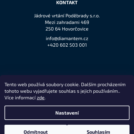
KONTAKT
Jádrové vrtání Poděbrady s.r.o.
Mezi zahradami 469
250 64 Hovorčovice
info@diamantem.cz
+420 602 503 001
Tento web používá soubory cookie. Dalším procházením
Přijímáme online platby
tohoto webu vyjadřujete souhlas s jejich používáním..
Více informací
zde
.
Nastavení
Remedio Digital
Vytvořil Shoptet
Nakódovalo
|
Odmítnout
Souhlasím
Copyright 2026
jeden z největších prodejců značky Husqvarna
.