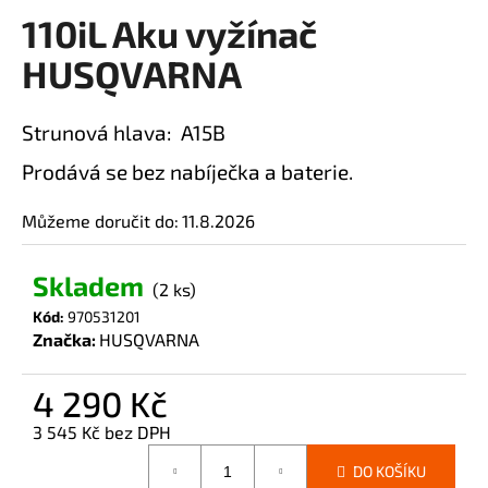
110iL Aku vyžínač
a
produktu
je
j
HUSQVARNA
0,0
í
z
t
5
Strunová hlava: A15B
?
hvězdiček.
Prodává se bez nabíječka a baterie.
Můžeme doručit do:
11.8.2026
HLEDAT
Skladem
(2 ks)
Kód:
970531201
Značka:
HUSQVARNA
D
o
4 290 Kč
p
o
3 545 Kč bez DPH
r
Měrná
DO KOŠÍKU
u
cena: